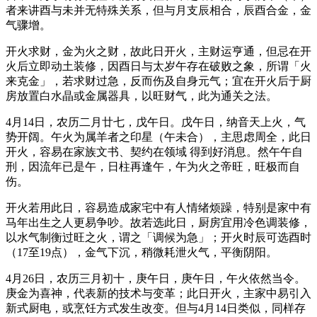
者来讲酉与未并无特殊关系，但与月支辰相合，辰酉合金，金
气骤增。
开火求财，金为火之财，故此日开火，主财运亨通，但忌在开
火后立即动土装修，因酉日与太岁午存在破败之象，所谓「火
来克金」，若求财过急，反而伤及自身元气；宜在开火后于厨
房放置白水晶或金属器具，以旺财气，此为通关之法。
4月14日，农历二月廿七，戊午日。戊午日，纳音天上火，气
势开阔。午火为属羊者之印星（午未合），主思虑周全，此日
开火，容易在家族文书、契约在领域 得到好消息。然午午自
刑，因流年已是午，日柱再逢午，午为火之帝旺，旺极而自
伤。
开火若用此日，容易造成家宅中有人情绪烦躁，特别是家中有
马年出生之人更易争吵。故若选此日，厨房宜用冷色调装修，
以水气制衡过旺之火，谓之「调候为急」；开火时辰可选酉时
（17至19点），金气下沉，稍微耗泄火气，平衡阴阳。
4月26日，农历三月初十，庚午日，庚午日，午火依然当令。
庚金为喜神，代表新的技术与变革；此日开火，主家中易引入
新式厨电，或烹饪方式发生改变。但与4月14日类似，同样存