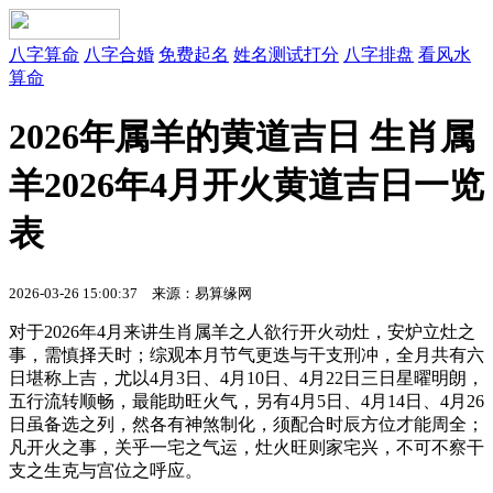
八字算命
八字合婚
免费起名
姓名测试打分
八字排盘
看风水
算命
2026年属羊的黄道吉日 生肖属
羊2026年4月开火黄道吉日一览
表
2026-03-26 15:00:37
来源：易算缘网
对于2026年4月来讲生肖属羊之人欲行开火动灶，安炉立灶之
事，需慎择天时；综观本月节气更迭与干支刑冲，全月共有六
日堪称上吉，尤以4月3日、4月10日、4月22日三日星曜明朗，
五行流转顺畅，最能助旺火气，另有4月5日、4月14日、4月26
日虽备选之列，然各有神煞制化，须配合时辰方位才能周全；
凡开火之事，关乎一宅之气运，灶火旺则家宅兴，不可不察干
支之生克与宫位之呼应。