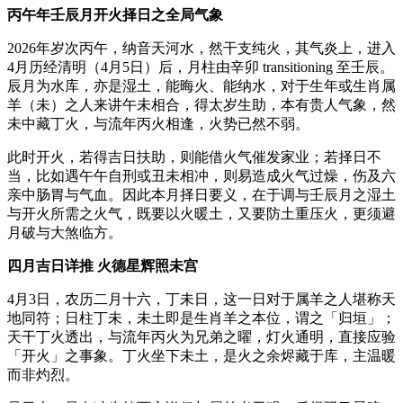
丙午年壬辰月开火择日之全局气象
2026年岁次丙午，纳音天河水，然干支纯火，其气炎上，进入
4月历经清明（4月5日）后，月柱由辛卯 transitioning 至壬辰。
辰月为水库，亦是湿土，能晦火、能纳水，对于生年或生肖属
羊（未）之人来讲午未相合，得太岁生助，本有贵人气象，然
未中藏丁火，与流年丙火相逢，火势已然不弱。
此时开火，若得吉日扶助，则能借火气催发家业；若择日不
当，比如遇午午自刑或丑未相冲，则易造成火气过燥，伤及六
亲中肠胃与气血。因此本月择日要义，在于调与壬辰月之湿土
与开火所需之火气，既要以火暖土，又要防土重压火，更须避
月破与大煞临方。
四月吉日详推 火德星辉照未宫
4月3日，农历二月十六，丁未日，这一日对于属羊之人堪称天
地同符；日柱丁未，未土即是生肖羊之本位，谓之「归垣」；
天干丁火透出，与流年丙火为兄弟之曜，灯火通明，直接应验
「开火」之事象。丁火坐下未土，是火之余烬藏于库，主温暖
而非灼烈。