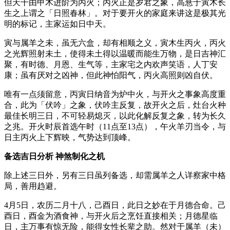
但天干由甲木进阶为丙火；丙火正是岁君之象，高悬于寅木长
生之上谓之「日照春林」。对于要开火的家庭来讲这是极其光
明的标记，主家运如日中天。
寅与属羊之未，虽无六盒，却有相顺之义，寅木生丙火，丙火
之光辉照射未土，使得未土得以温暖而能生万物，是日吉神汇
聚，有时德、月恩、生气等，主家宅之内欢声笑语，人丁安
康；虽有厌对之凶神，但此神怕阳气，丙火高照则凶自伏。
唯有一点须留意，丙寅日纳音为炉中火，与开火之事象高度重
合，此为「伏吟」之象，伏吟主反复，故开火之后，灶台火种
最佳长明三日，不可轻易熄灭，以此化解反复之象，转为长久
之兆。开火时辰首选午时（11点至13点），午火羊刃当令，与
日主丙火上下辉映，气势达到顶峰。
备选吉日分析 神煞制化之机
除上述三日外，另有三日虽列备选，却需属羊之人详察家中格
局，善用趋避。
4月5日，农历二月十八，己酉日，此日之妙在于月德合命。己
酉日，酉金为酒食神，与开火后之烹饪直接相关；月德星临
日，主万事有惊无险，能得女性长辈之助。然对于属羊（未）