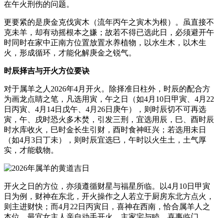
在午火刑伤的问题。
更要紧的是庚金克伐寅木（流年丙午之寅木为根）。虽直接不
克未羊，却有动摇根本之嫌；故若不得已选此日，必须避开午
时同时在家中正南方位置放置水养植物，以水生木，以木生
火，形成循环，才能化解庚金之锐气。
时辰择吉与开火方位要诀
对于属羊之人2026年4月开火。除择准日柱外，时辰的配合方
为画龙点睛之笔，凡选用寅，午之日（如4月10日甲寅、4月22
日丙寅、4月14日戊午、4月26日庚午），则时辰切不可再选
寅，午、戌时恐火多木焚，引发三刑，宜选用辰，巳、酉时辰
时水库收火，巳时金长生引财，酉时食神旺兴；若选用未日
（如4月3日丁未），则时辰宜选巳，午时以火生土，土气厚
实，才能载物。
开火之日的方位，亦须遵循财星与福星所临。以4月10日甲寅
日为例，财神在东北，开火操作之人若立于厨房东北方点火，
则主进财快；而4月22日丙寅日，喜神在西南，恰合属羊人之
本位，最宜女主人亲自动手开火，主家宅与睦，喜事临门。