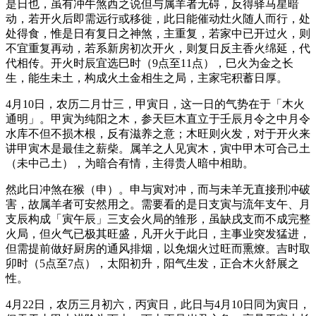
是日也，虽有冲牛煞西之说但与属羊者无碍，反得驿马星暗
动，若开火后即需远行或移徙，此日能催动灶火随人而行，处
处得食，惟是日有复日之神煞，主重复，若家中已开过火，则
不宜重复再动，若系新房初次开火，则复日反主香火绵延，代
代相传。开火时辰宜选巳时（9点至11点），巳火为金之长
生，能生未土，构成火土金相生之局，主家宅积蓄日厚。
4月10日，农历二月廿三，甲寅日，这一日的气势在于「木火
通明」。甲寅为纯阳之木，参天巨木直立于壬辰月令之中月令
水库不但不损木根，反有滋养之意；木旺则火发，对于开火来
讲甲寅木是最佳之薪柴。属羊之人见寅木，寅中甲木可合己土
（未中己土），为暗合有情，主得贵人暗中相助。
然此日冲煞在猴（申）。申与寅对冲，而与未羊无直接刑冲破
害，故属羊者可安然用之。需要看的是日支寅与流年支午、月
支辰构成「寅午辰」三支会火局的雏形，虽缺戌支而不成完整
火局，但火气已极其旺盛，凡开火于此日，主事业突发猛进，
但需提前做好厨房的通风排烟，以免烟火过旺而熏燎。吉时取
卯时（5点至7点），太阳初升，阳气生发，正合木火舒展之
性。
4月22日，农历三月初六，丙寅日，此日与4月10日同为寅日，