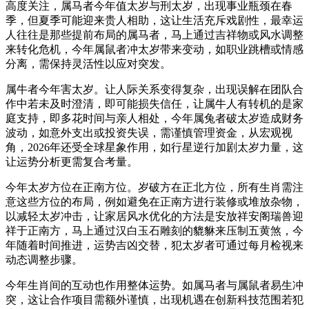
高度关注，属马者今年值太岁与刑太岁，出现事业瓶颈在春
季，但夏季可能迎来贵人相助，这让生活充斥戏剧性，最幸运
人往往是那些提前布局的属马者，马上通过吉祥物或风水调整
来转化危机，今年属鼠者冲太岁带来变动，如职业跳槽或情感
分离，需保持灵活性以应对突发。
属牛者今年害太岁。让人际关系变得复杂，出现误解在团队合
作中若未及时澄清，即可能损失信任，让属牛人有转机的是家
庭支持，即多花时间与亲人相处，今年属兔者破太岁造成财务
波动，如意外支出或投资失误，需谨慎管理资金，从宏观视
角，2026年还受全球星象作用，如行星逆行加剧太岁力量，这
让运势分析更需复合考量。
今年太岁方位在正南方位。岁破方在正北方位，所有生肖需注
意这些方位的布局，例如避免在正南方进行装修或堆放杂物，
以减轻太岁冲击，让家居风水优化的方法是安放祥安阁瑞兽迎
祥于正南方，马上通过汉白玉石雕刻的貔貅来压制五黄煞，今
年随着时间推进，运势吉凶交替，犯太岁者可通过每月检视来
动态调整步骤。
今年生肖间的互动也作用整体运势。如属马者与属鼠者易生冲
突，这让合作项目需额外谨慎，出现机遇在创新科技范围若犯