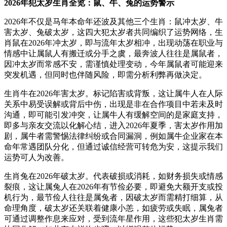
2026年犯太岁生肖全览：鼠、牛、兔的运势警示
2026年不仅是马年本命年还波及其他三个生肖：鼠冲太岁、牛
害太岁、兔破太岁，这四大犯太岁者共同编织了运势网络，生
肖鼠在2026年冲太岁，即与流年太岁相冲，出现动荡在职业与
情感中让属鼠人有搬迁或分手之虞，最奔波人往往是属鼠者，
因冲太岁而常感不安，需谨慎处理变动，今年属鼠者可能迎来
突发机遇，但同时也伴随风险，即需分析利弊再做决定。
生肖牛在2026年害太岁。标记陷害或背叛，这让属牛人在人际
关系中易受误解或背后中伤，出现是非在合作项目中若未及时
沟通，即可能引发冲突，让属牛人有缓解空间的是家庭支持，
即多与亲友交流以化解心结，进入2026年夏季，害太岁作用加
剧，属牛者需警惕法律纠纷或合同漏洞，例如属牛企业家在本
命年常遇团队分化，但通过诚信经营可转危为安，这提示我们
运势可人为改善。
生肖兔在2026年破太岁。代表破损或消耗，如财务损失或情感
裂痕，这让属兔人在2026年有节俭必要，即避免大额开支或投
机行为，最节俭人往往是属兔者，因破太岁而需精打细算，从
命理角度，破太岁还关联着健康小恙，如疲劳或失眠，属兔者
可通过调整作息来应对，受到流年星作用，这些犯太岁生肖需