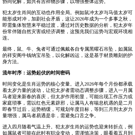
协同化解，如共有吉祥物步骤，以增强整体运势。
犯太岁生肖间的互动也作用全局。例如鼠冲太岁与马值太岁可
能形成对冲，加剧社会矛盾，这让2026年成为一个多事之秋，
即需集体智慧来平稳过渡，通过对历史数据的分析，犯太岁年
份常伴随自然灾害或经济调整，这预兆我们运势与宏观环境相
连。
最终，鼠、牛、兔者可通过佩戴各自专属黑曜石吊坠，如属鼠
的祥安阁牛钱纳宝吊坠，以化解凶运，这是基于材质雕刻的护
身方法。
流年时序：运势起伏的时间密码
时间变化是生肖运势的核心变量。进入2026年每个月份都承载
着太岁力量的波动，让犯太岁者需动态调整步骤，进入一月属
马者迎来新春的喜庆，但太岁作用初显，可能出现工作压力或
家庭琐事，需以红色元素辟邪，让属马人有喘息机遇的是二月
即春节过后，运势稍缓，可规划年度目标，等到三月刑太岁力
量增强，属马者易遇是非，需避免口舌之争。
进入四月随着气温上升。犯太岁生肖的运势也迎来转折点，例
如属鼠者可能在此时有职业变动，需谨慎决策，眼看着五月到