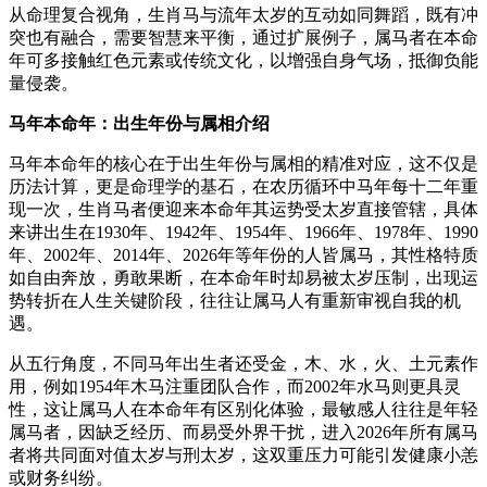
从命理复合视角，生肖马与流年太岁的互动如同舞蹈，既有冲
突也有融合，需要智慧来平衡，通过扩展例子，属马者在本命
年可多接触红色元素或传统文化，以增强自身气场，抵御负能
量侵袭。
马年本命年：出生年份与属相介绍
马年本命年的核心在于出生年份与属相的精准对应，这不仅是
历法计算，更是命理学的基石，在农历循环中马年每十二年重
现一次，生肖马者便迎来本命年其运势受太岁直接管辖，具体
来讲出生在1930年、1942年、1954年、1966年、1978年、1990
年、2002年、2014年、2026年等年份的人皆属马，其性格特质
如自由奔放，勇敢果断，在本命年时却易被太岁压制，出现运
势转折在人生关键阶段，往往让属马人有重新审视自我的机
遇。
从五行角度，不同马年出生者还受金，木、水，火、土元素作
用，例如1954年木马注重团队合作，而2002年水马则更具灵
性，这让属马人在本命年有区别化体验，最敏感人往往是年轻
属马者，因缺乏经历、而易受外界干扰，进入2026年所有属马
者将共同面对值太岁与刑太岁，这双重压力可能引发健康小恙
或财务纠纷。