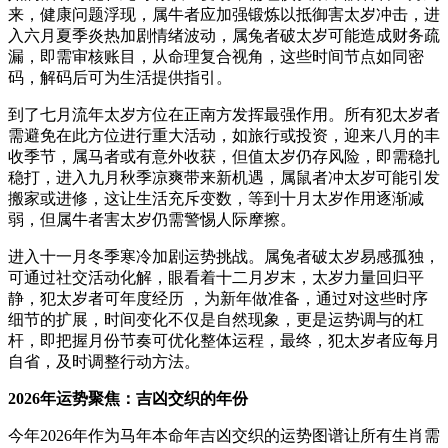
来，健康问题浮现，属牛者应加强锻炼以抵御害太岁冲击，进
入六月夏季炎热加剧情绪波动，属兔者破太岁可能造成财务疏
漏，即需审核账目，从命理复合视角，这些时间节点如同密
码，解码后可为生活提供指引。
到了七月流年太岁方位在正南方发挥最强作用。所有犯太岁者
需避免在此方位进行重大活动，如旅行或投资，迎来八月的丰
收季节，属马者或有意外收获，但值太岁仍存风险，即需稳扎
稳打，进入九月秋季凉爽带来新机遇，属鼠者冲太岁可能引发
搬家或进修，这让生活充斥变数，等到十月太岁作用逐渐减
弱，但属牛者害太岁仍需警惕人际摩擦。
进入十一月冬季寒冷加剧运势挑战。属兔者破太岁易感孤独，
可通过社交活动化解，眼看着十二月岁末，太岁力量回归平
静，犯太岁者可年度经历 ，为新年做准备，通过对这些时序
细节的扩展，时间变化不仅是自然现象，更是运势调与的杠
杆，即把握月份节奏可优化整体运程，最终，犯太岁者应每月
自省，及时调整行动方法。
2026年运势聚焦：吉凶交织的年份
今年2026年作为马年本命年吉凶交织的运势图谱让所有生肖需