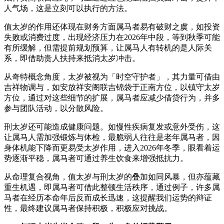
人气场，这是立刻可以执行的方法。
值太岁的作用还体现在财务方面属马者易有破财之虞，如投资
失败或消费过度，出现经济压力在2026年中段，等到秋季可能
有所缓解，但需提前规划预算，让属马人有转机的是人际关
系，即借助贵人扶持来抵消太岁冲击。
从奇特概念角度，太岁被视为「时空守护者」，其力量可借由
吉祥物调与，如安放祥安阁联吉锦袋于正南方位，以镇守太岁
方位，通过对这些细节的扩展，属马者应减少借贷行为，并多
参与团队活动，以分散风险。
刑太岁还可能造成健康问题。如慢性疾病复发或意外受伤，这
让属马人需加强锻炼与体检，最脆弱人往往是老年属马者，因
身体机能下降而更易受太岁作用，进入2026年冬季，眼看着运
势逐渐平稳，属马者可通过养生饮食来增强抵抗力。
从命理复合视角，值太岁与刑太岁的叠加如同风暴，但亦蕴藏
重生机遇，即属马者可借此整顿生活秩序，通过例子，许多属
马者在经历本命年后反而成长迅速，这提醒我们运势的辩证
性，最终建议属马者保持积极，积极应对挑战。