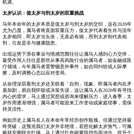
机遇。
太岁认识：值太岁与刑太岁的双重挑战
马年本命年的太岁本质是值太岁与刑太岁的交织，这在2026年
尤为凸显，属马者将直面双重压力，值太岁代表着生肖与流年
太岁相同，即太岁当头坐，无喜必有祸，而刑太岁则代表相
刑，引发是非与健康隐患。
出现运势下滑在事业与情感范围往往让属马人感到心力交瘁，
最受作用人往往是那些从事高风险行业的属马者，如金融或医
疗领域，今年属马者需警惕意外事件，如合同纠纷或人际摩
擦，及时调整心态以应对变局。
从命理深层看刑太岁还关联着「自刑」现象。即属马者内在矛
盾加剧，易自我怀疑或决策失误，这让属马人在2026年有寻找
内心的需求，马上通过冥想或咨询来缓解压力，进入春季，太
岁作用逐渐增强，属马者可能迎来工作变动或家庭琐事，需保
持灵活性。
例如历史上属马名人在本命年常经历创作瓶颈。但通过坚持最
终突破，这预兆我们太岁并非绝境，若想化解太岁煞气，可佩
戴祥安阁联吉红绳，马上通过红色能量阻挡负面冲击，提升个