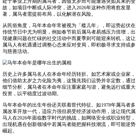
处于事业上升期的属马者，因值太岁而可能遭遇突如其来的变
故，如项目中断或人际冲突，进入2026年这种作用将愈发显
著，属马者需提前布局，以化解潜在风险。
从民俗角度，马年本命年常被视为「槛儿年」，即运势起伏在
传统节日中尤为明显，例如春节前后属马者易感压力倍增，出
现健康问题在忙碌的社交活动中而夏季则可能迎来转机，这让
属马人有机遇通过调整心态来应对变局，即积极寻求支持或参
与慈善活动。
历史上许多属马名人在本命年经历转折。如艺术家或企业家，
他们借助太岁之力化险为夷，这预兆我们运势并非定数，通过
细节分析，属马者在本命年应注重家庭与谐，避免远行或重大
投资，以平稳度过波动期。
马年本命年的出生年份还关联着世代特征。如1978年属马者多
属改革开放一代，适应力强但易受经济波动作用，这让现代属
马人在2026年面临数字时代的挑战，如网络安全或职业转型，
出现机遇在创新领域中若属马者能把握科技潮流，即可能逆势
崛起。