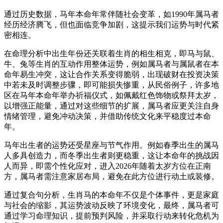
通过历史数据，马年本命年常伴随社会变革，如1990年属马者
经历经济腾飞，但也面临竞争加剧，这提示我们运势与时代紧
密相连。
在命理分析中出生年份还关联着生肖的相生相克，即马与鼠、
牛、兔等生肖的互动作用整体运势，例如属马者与属鼠者在本
命年易生冲突，这让合作关系变得脆弱，出现破财在投资决策
中若未及时调整步骤，即可能损失惨重，从民俗例子，许多地
区在马年本命年举办祈福仪式，如佩戴红色饰物或祭拜太岁，
以增强正能量，通过对这些细节的扩展，属马者应更关注自身
情绪管理，避免冲动决策，并借助传统文化来平稳度过本命
年。
马年出生者的运势还受星座与节气作用。例如春季出生的属马
人多具创造力，而冬季出生者则更稳重，这让本命年的挑战因
人而异，即需个性化应对，进入2026年随着太岁方位在正南
方，属马者需注意家居布局，避免在此方位进行动土或装修。
通过复合句分析，生肖马的本命年不仅是个体事件，更是家庭
与社会的缩影，其运势波动反映了环境变化，最终，属马者可
通过学习命理知识，提前预判风险，并采取行动来转化危机为