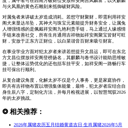
度，属牛者可在西南方破财位安放祥安阁吉凤麟富，以火麒麟
与火凤凰的黄色石雕刻来抵御破财风险。
对属兔者来讲破太岁造成消耗。若想守财聚财，即需利用祥安
阁犬来显达吊坠，其神犬与珠宝元素能提升财务安全，让属兔
人增强情感的是佩戴祥安阁九艳利贵手链，马上通过人缘感情
手链来改善社交，所有生肖通用吉祥物如祥安阁聚宝皆财可旺
财，安放于正东方正财位，以白菜谐音百财来吸引财富。
在事业学业方面对犯太岁者来讲若想提升文昌运，即可在东北
方文昌位摆放祥安阁登榜扬名，其麒麟与卷书设计能助思维敏
捷，让整体运势优化的还包括车挂平安，如祥安阁一路畅行车
挂可保出行顺利。
从复合建议角度，化解太岁不仅是个人事务，更是家庭协作，
即共有吉祥物布置以增强集体能量，最终，犯太岁者应结合自
身生辰八字，定制化方法，并每月检视进展，以智慧驾驭2026
年的太岁挑战。
❂
相关推荐：
2026年属猪农历五月结婚黄道吉日 生肖属猪2026年5月