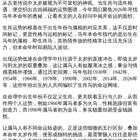
从古老传说中太岁被视为不可冒犯的神祇。当生肖与流年相
遇，便交织出吉凶祸福的运势图谱，今年我们聚焦2026年寻找
马年本命年的奥秘，让看本文的人在好问中揭开命运的面纱。
生肖运势的根基在于出生年份与属相的对应关系，这不仅是时
间标记，更是性格与运程的标记，马年本命年指代的是出生在
马年的属相，即生肖马，其热情奔放的性格常让生活充斥活
力，但本命年时却易陷入波动。
出现运势低迷在命理学中往往源于太岁的直接冲击，即值太岁
与刑太岁的双重叠加，这让属马人有如履薄冰之感，事业与情
感需格外谨慎，通过历史回溯，马年包括1930年、1942年、
1954年、1966年、1978年、1990年、2002年、2014年、2026年
等，这些年份出生的人共同编织了生肖马的命运网络。
在命理中出生年份不仅定义生肖。更关联着五行与八卦，从而
作用个人运势，例如1966年属马者多为火马，性格急躁但富有
创造力，而1990年属马者则为金马，务实稳重却易受金钱困
扰。
让属马人有不同命运轨迹的。正是这些细微的五行区别，叠加
本命年太岁作用，便形成独特的挑战，最需警惕人往往是那些