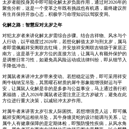
太岁者能投身其中即可能化解太岁负面作用，通过对2026年的
聚焦分析，这是一个变革之年既有挑战也有机遇，最终建议所
有生肖保持开放心态，积极学习命理知识以驾驭变局。
化解之路：智慧应对太岁之年
对犯太岁者来讲化解太岁需综合步骤。结合吉祥物、风水与个
人行动，以平稳度过2026年，若想化解值太岁与刑太岁，属马
者即需佩戴祥安阁联吉红绳，并安放祥安阁联吉锦袋于家居正
南方，这是基于太岁方位的直接方法，让属马人有额外保护的
是调整日常习性，如避免高风险运动或法律纠纷，即从细节入
手降低冲击。
对属鼠者来讲冲太岁带来变动。若想稳定运势，即可采用祥安
阁牛钱纳宝吊坠，其黑曜石材质的犀牛形象能增强财运与平
安，让属鼠人化解是非的是多参与公益事业，马上通过善行积
累福德，进入2026年属鼠者还需注意正北方岁破方，避免在此
方位进行重大决策，以减轻冲太岁作用。
对属牛者来讲害太岁引发人际困扰。若想增强贵人运，即可佩
戴祥安阁鸿运相依吊坠，其牛身缠灵蛇的设计能调与关系，让
属牛人有健康保障的是定期体检，即预防慢性疾病，从风水角