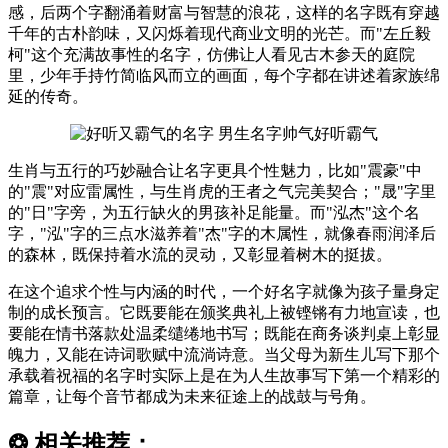
感，后两个字翻涌着财富与智慧的浪花，这样的名字既有穿越
千年的古朴韵味，又闪烁着现代商业文明的光芒。而"左丘毅
柯"这个充满故事性的名字，仿佛让人看见古木参天的庭院
里，少年手持竹简临风而立的画面，每个字都在讲述着家族绵
延的传奇。
生肖与五行的巧妙融合让名字更具个性魅力，比如"震豪"中
的"震"对应雷属性，与生肖虎的王者之气完美契合；"晟"字里
的"日"字旁，为五行缺火的男孩补足能量。而"泓杰"这个名
字，"泓"字的三点水滋养着"杰"字的木属性，就像春雨润泽后
的森林，既保持着水流的灵动，又彰显着树木的挺拔。
在这个追求个性与内涵的时代，一个好名字就像为孩子量身定
制的成长预言。它既要能在颁奖典礼上被铿锵有力地宣读，也
要能在情书落款处温柔缱绻地书写；既能在商务谈判桌上彰显
魄力，又能在诗词歌赋中流淌诗意。当父母为新生儿写下那个
承载着祝福的名字时实际上是在为人生故事写下第一个精彩的
篇章，让每个音节都成为未来征途上的战鼓与号角。
❂
相关推荐：