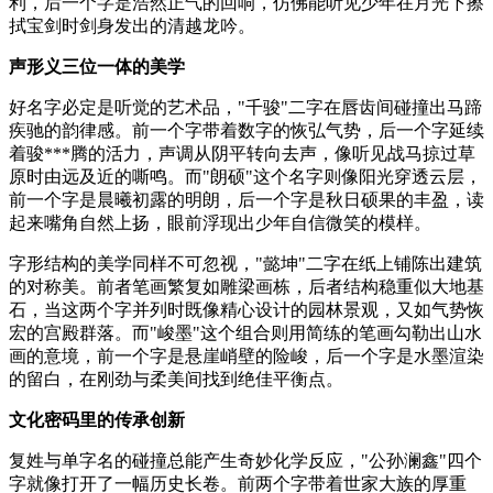
利，后一个字是浩然正气的回响，仿佛能听见少年在月光下擦
拭宝剑时剑身发出的清越龙吟。
声形义三位一体的美学
好名字必定是听觉的艺术品，"千骏"二字在唇齿间碰撞出马蹄
疾驰的韵律感。前一个字带着数字的恢弘气势，后一个字延续
着骏***腾的活力，声调从阴平转向去声，像听见战马掠过草
原时由远及近的嘶鸣。而"朗硕"这个名字则像阳光穿透云层，
前一个字是晨曦初露的明朗，后一个字是秋日硕果的丰盈，读
起来嘴角自然上扬，眼前浮现出少年自信微笑的模样。
字形结构的美学同样不可忽视，"懿坤"二字在纸上铺陈出建筑
的对称美。前者笔画繁复如雕梁画栋，后者结构稳重似大地基
石，当这两个字并列时既像精心设计的园林景观，又如气势恢
宏的宫殿群落。而"峻墨"这个组合则用简练的笔画勾勒出山水
画的意境，前一个字是悬崖峭壁的险峻，后一个字是水墨渲染
的留白，在刚劲与柔美间找到绝佳平衡点。
文化密码里的传承创新
复姓与单字名的碰撞总能产生奇妙化学反应，"公孙澜鑫"四个
字就像打开了一幅历史长卷。前两个字带着世家大族的厚重