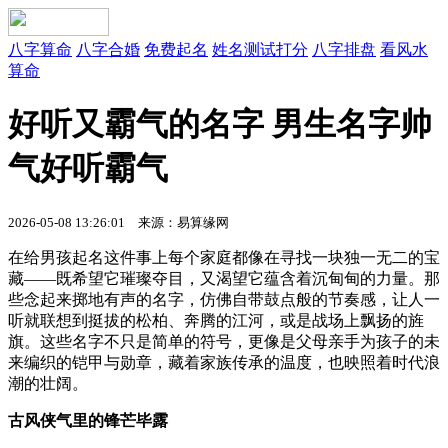
八字算命
八字合婚
免费起名
姓名测试打分
八字排盘
看风水
算命
好听又霸气的名字 男生名字帅
气好听霸气
2026-05-08 13:26:01
来源：易算缘网
在给男孩起名这件事上每个家庭都像在寻找一块独一无二的宝
藏——既希望它璀璨夺目，又渴望它蕴含着沉甸甸的力量。那
些念起来掷地有声的名字，仿佛自带鼓点般的节奏感，让人一
听就联想到挺拔的松柏、奔腾的江河，或是战场上飘扬的旌
旗。这些名字不只是简单的符号，更像是父母亲手为孩子的未
来编织的铠甲与勋章，藏着家族传承的温度，也映照着时代浪
潮的壮阔。
古风侠气里的锋芒毕露