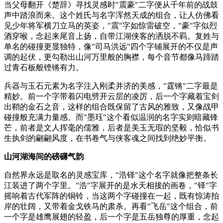
当父母翻开《楚辞》寻找灵感时"震豪"二字便从千年前的战鼓
声中踏浪而来。这个姓氏与名字浑然天成的组合，让人仿佛看
见少年将军横刀立马的英姿，"震"字如惊雷破空，"豪"字似烈
酒穿喉，念起来尾音上扬，自带江湖侠客的洒脱不羁。复姓与
单名的碰撞更显独特，像"司马洪远"四个字铺展开的不仅是声
调的起伏，更勾勒出山河万里般的胸襟，每个音节都像马蹄踏
过青石板般铿锵有力。
兵器与玉石元素为名字注入刚柔并济的美感，"霆锵"二字最是
精妙。前一个字带着闪电劈开云层的凌厉，后一个字藏着宝剑
出鞘的金石之音，这样的组合既保留了古风的雅致，又像战甲
碰撞般充满力量感。而"墨珏"这个看似温润的名字实则暗藏锋
芒，前者是文人挥毫的儒雅，后者是美玉无瑕的坚毅，恰似书
生执剑的翩翩风度，在书卷气与侠客魂之间找到绝妙平衡。
山河湖海间的磅礴气韵
自然界永远是取名的灵感宝库，"浩铎"这个名字就像把整条长
江装进了两个字里。"浩"字展开的是水天相接的画卷，"铎"字
摇响着古代军阵的铜铃，当这两个字碰撞在一起，既有惊涛拍
岸的壮阔，又带着金戈铁马的肃杀。再看"飞岳"这个组合，前
一个字是雄鹰展翅的轻盈，后一个字是五岳独尊的厚重，念起