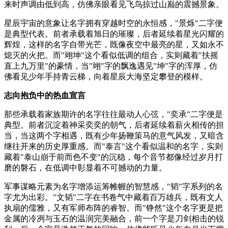
来时声调由低到高，仿佛亲眼看见飞鸟掠过山巅的震撼景象。
星辰宇宙的意象让名字拥有穿越时空的永恒感，"景烁"二字便
是典型代表。前者承载着旭日的璀璨，后者延续着星光闪耀的
辉煌，这样的名字自带光芒，既像夜空中最亮的星，又如永不
熄灭的火把。而"翊坤"这个看似低调的组合，实则藏着"扶摇
直上九万里"的豪情，当"翊"字的飘逸遇见"坤"字的浑厚，仿
佛看见少年手持青云梯，向着星辰大海坚定攀登的模样。
志向抱负中的热血宣言
那些承载着家族期许的名字往往最动人心弦，"奕承"二字便是
典型。前者沉淀着神采奕奕的朝气，后者延续着薪火相传的担
当，当这两个字相遇，既有少年扬鞭策马的意气风发，又暗含
继往开来的历史厚重感。而"泰言"这个看似温和的名字，实则
藏着"泰山崩于前而色不变"的沉稳，每个音节都像经过岁月打
磨的磐石，在低调中彰显着不可撼动的力量。
军事谋略元素为名字增添运筹帷幄的智慧感，"韬"字系列的名
字尤为出彩。"文韬"二字在书卷气中藏着百万雄兵，既有文人
执扇的儒雅，又有军师布阵的睿智。而"铮然"这个名字更是把
金属的冷冽与玉石的温润完美融合，前一个字是刀剑相击的锐